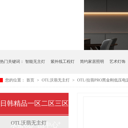
热门关键词：
智能无主灯
紫外线工程灯
简约家居照明
艺术灯饰
您的位置：
首页
>
OTL沃翡无主灯
>
OTL/拉翡PRO黑金刚低压电源/
开关插座
中式艺术灯
日韩精品一区二区三区
OTL沃翡无主灯
水蜜桃产品中心