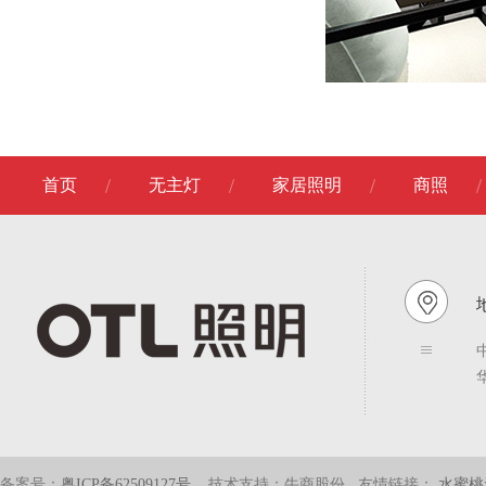
首页
无主灯
家居照明
商照
备案号：
粤ICP备62509127号
技术支持：牛商股份
友情链接：
水蜜桃