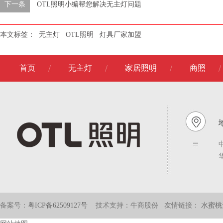
下一条
OTL照明小编帮您解决无主灯问题
本文标签：
无主灯
OTL照明
灯具厂家加盟
首页
无主灯
家居照明
商照
地
备案号：
粤ICP备62509127号
技术支持：牛商股份
友情链接：
水蜜桃