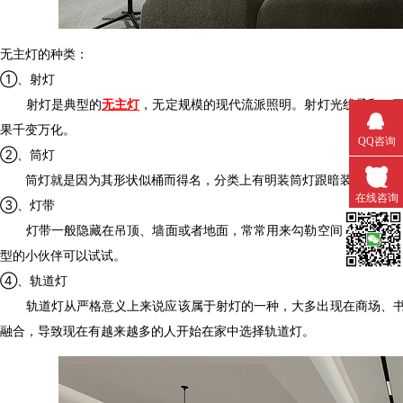
无主灯的种类：
①、射灯
射灯是典型的
无主灯
，无定规模的现代流派照明。射灯光线柔和
果千变万化。
QQ咨询
②、筒灯
筒灯就是因为其形状似桶而得名，分类上有明装筒灯跟暗装筒灯。暗
在线咨询
③、灯带
灯带一般隐藏在吊顶、墙面或者地面，常常用来勾勒空间轮廓，典型
型的小伙伴可以试试。
微信扫一
④、轨道灯
轨道灯从严格意义上来说应该属于射灯的一种，大多出现在商场、书店
融合，导致现在有越来越多的人开始在家中选择轨道灯。