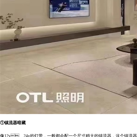
①
镇流器暗藏
像
12v
、
24v
的灯带，一般都会配一个尺寸稍大的镇流器，这个镇