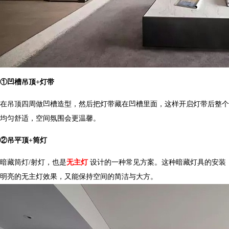
①
凹槽吊顶
+
灯带
在吊顶四周做凹槽造型，然后把灯带藏在凹槽里面，这样开启灯带后
均匀舒适，空间氛围会更温馨。
②
吊平顶
+
筒灯
暗藏筒灯
/
射灯，也是
无主灯
设计的一种常见方案。这种暗藏灯具的安装
明亮的无主灯效果，又能保持空间的简洁与大方。