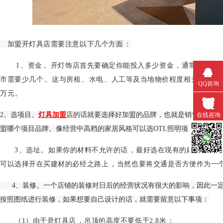
加盟开灯具店需要注意以下几个方面：
1、资金。开灯饰店首先要确定你能投入多少资金，通常来说
市需要少几个。这与房租、水电、人工等及当地物价程度相关，不
QQ咨询
万元。
2、选项目。
灯具加盟
店的话就要选择好加盟的品牌，也就是销售定位。灯
在线咨询
盟哪个项目品牌。像经营中高档的家居风格可以选OTL照明项目加盟。
微信扫一
3、选址。如果你的材料不允许的话，最好选在现有的建材市场周围
可以选择开在买建材的必经之路上，当然也要将交通是否方便作为一个考
4、装修。一个店铺的装修对日后的经营状况有很大的影响，因此一
按照图纸进行装修，如果想要自己设计的话，就需要留意以下事项：
（1）由于是灯具店，吊顶的高度不要低于2.8米；