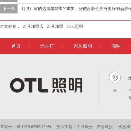
下一条
灯具厂家的选择是非常的重要，好的品牌会具有更好的品质
本文标签：
灯具加盟店
灯具加盟
OTL照明
首页
无主灯
家居照明
商照
地
备案号：
粤ICP备62509127号
技术支持：牛商股份
友情链接：
水蜜桃