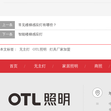
上一条
常见楼梯感应灯有哪些？
下一条
智能楼梯感应灯
本文标签：
无主灯
OTL照明
灯具厂家加盟
首页
无主灯
家居照明
商照
地