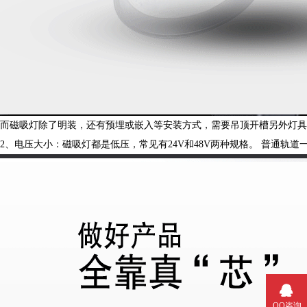
而磁吸灯除了明装，还有预埋或嵌入等安装方式，需要吊顶开槽
另外灯具
2、电压大小
：
磁吸灯都是低压，常见有
24V和48V两种规格。
普通轨道
QQ咨询