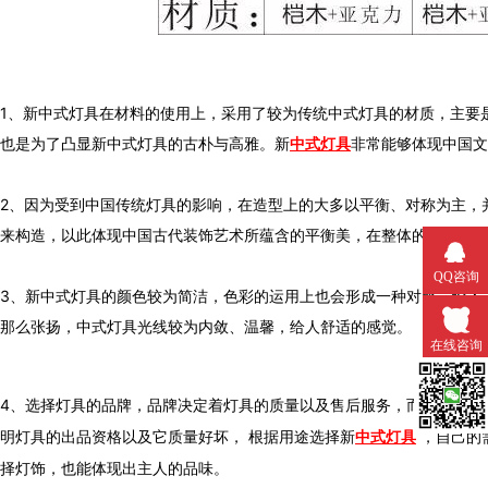
1、
新中式灯具在材料的使用上，采用了较为传统中式灯具的材质，主要是以实木为
也是为了凸显新中式灯具的古朴与高雅。新
中式灯具
非常能够体现中国文化
2、
因为受到中国传统灯具的影响，在造型上的大多以平衡、对称为主
来构造，
以此体现中国古代装饰艺术所蕴含的平衡美，在整体的构架上也较为
QQ咨询
3、
新中式灯具的颜色较为简洁，色彩的运用上也会形成一种对比，给
那么张扬，中式灯具光线较为内敛、温馨，给人舒适的感觉。
在线咨询
4、选择灯具的品牌，品牌决定着灯具的质量以及售后服务，而且也要
微信扫一
明灯具的出品资格以及它质量好坏
，
根据用途选择新
中式灯具
，
择灯饰，也能体现出主人的品味。