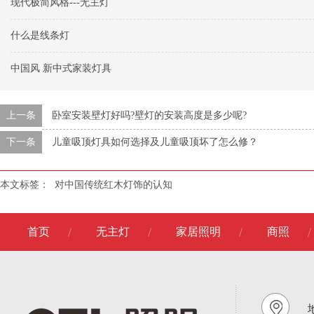
现代极简风格---无主灯
什么是线条灯
中国风 新中式家装灯具
上一条
卧室安装壁灯好吗?壁灯的安装高度是多少呢?
下一条
儿童吸顶灯具如何选择及儿童吸顶坏了怎么修？
本文标签：
对中国传统红木灯饰的认知
首页
无主灯
家居照明
商照
地