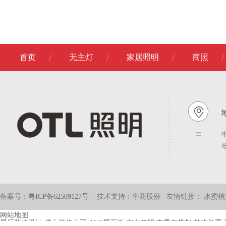
首页
无主灯
家居照明
商照
备案号：
粤ICP备62509127号
技术支持：牛商股份
友情链接：
水蜜桃
网站地图
展厅装修设计
佛山装修公司
ALC屋面板
实木加盟
吉秀尔货架
柏克体育